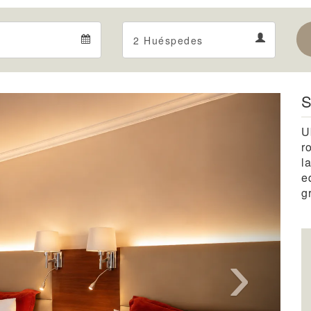
Departure
Guests
Departure
Guests
calendar
calendar
S
Next
U
r
l
e
g