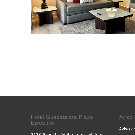
Hotel Guadalajara Plaza
Aviso 
Ejecutivo
Aviso d
2128 Avenida Adolfo López Mateos